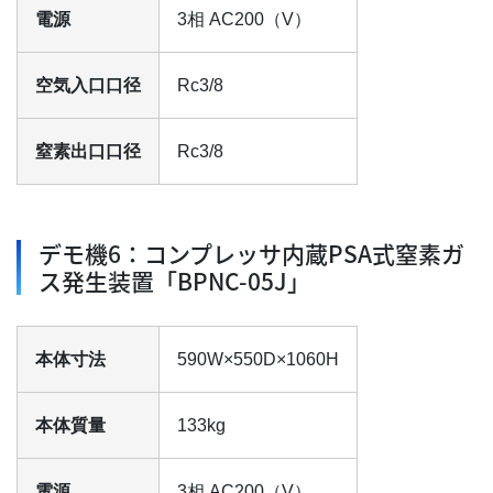
電源
3相 AC200（V）
空気入口口径
Rc3/8
窒素出口口径
Rc3/8
デモ機6：コンプレッサ内蔵PSA式窒素ガ
ス発生装置「BPNC-05J」
本体寸法
590W×550D×1060H
本体質量
133kg
電源
3相 AC200（V）