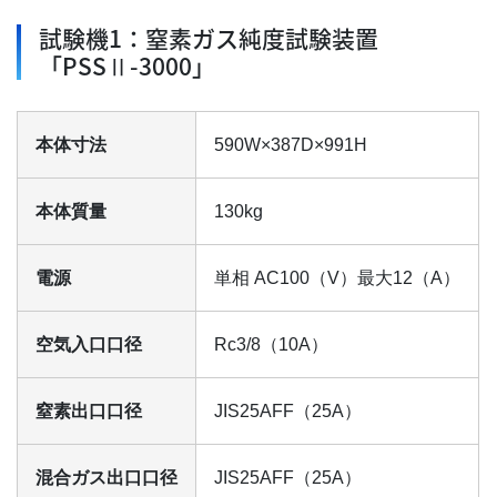
試験機1：窒素ガス純度試験装置
「PSSⅡ-3000」
本体寸法
590W×387D×991H
本体質量
130kg
電源
単相 AC100（V）最大12（A）
空気入口口径
Rc3/8（10A）
窒素出口口径
JIS25AFF（25A）
混合ガス出口口径
JIS25AFF（25A）