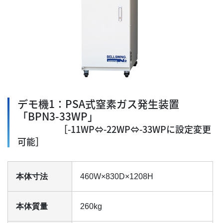
デモ機1：PSA式窒素ガス発生装置
「BPN3-33WP」
［-11WP⇔-22WP⇔-33WPに設定変更
可能］
本体寸法
460W×830D×1208H
本体質量
260kg