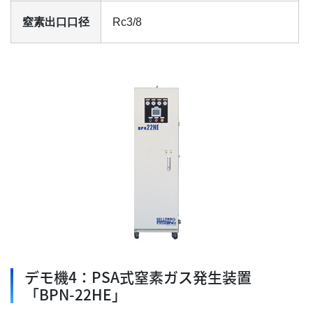
窒素出口口径
Rc3/8
デモ機4：PSA式窒素ガス発生装置
「BPN-22HE」