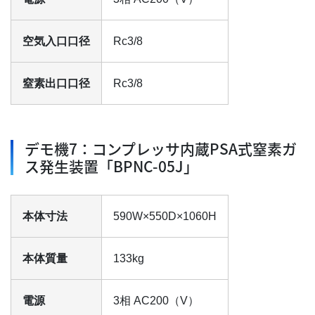
空気入口口径
Rc3/8
窒素出口口径
Rc3/8
デモ機7：コンプレッサ内蔵PSA式窒素ガ
ス発生装置「BPNC-05J」
本体寸法
590W×550D×1060H
本体質量
133kg
電源
3相 AC200（V）