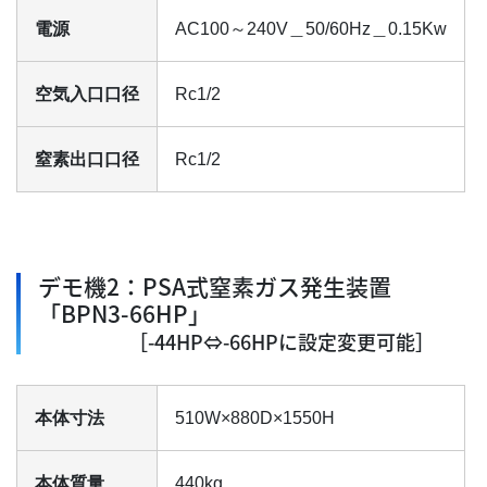
電源
AC100～240V＿50/60Hz＿0.15Kw
空気入口口径
Rc1/2
窒素出口口径
Rc1/2
デモ機2：PSA式窒素ガス発生装置
「BPN3-66HP」
［-44HP⇔-66HPに設定変更可能］
本体寸法
510W×880D×1550H
本体質量
440kg