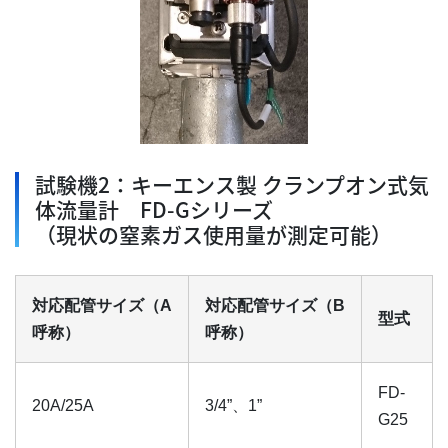
試験機2：キーエンス製 クランプオン式気
体流量計 FD-Gシリーズ
（現状の窒素ガス使用量が測定可能）
対応配管サイズ（A
対応配管サイズ（B
型式
呼称）
呼称）
FD-
20A/25A
3/4”、1”
G25