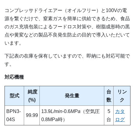
コンプレッサドライエアー（オイルフリー）と100Vの電
源を繋ぐだけで、窒素ガスを簡単に供給できるため、食品
のガス充填包装によるフードロス対策や、樹脂成形時の黒
点や黄変などの製品不良発生防止の目的で導入いただいて
います。
下記表の在庫を保有していますので、即納にも対応可能で
す。
対応機種
純度
台
リン
型式
発生量
(%)
数
ク
BPN3-
13.9
L/min
-0.6
MPa
（空気圧
5
カタ
99.99
04S
0.8MPa時）
台
ログ